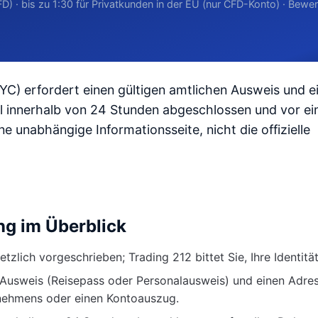
D) · bis zu 1:30 für Privatkunden in der EU (nur CFD-Konto) · Bewe
(KYC) erfordert einen gültigen amtlichen Ausweis und e
el innerhalb von 24 Stunden abgeschlossen und vor ei
ne unabhängige Informationsseite, nicht die offizielle
ung im Überblick
etzlich vorgeschrieben; Trading 212 bittet Sie, Ihre Identitä
n Ausweis (Reisepass oder Personalausweis) und einen Adre
nehmens oder einen Kontoauszug.